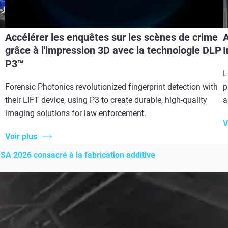
Accélérer les enquêtes sur les scènes de crime
A
grâce à l'impression 3D avec la technologie DLP
I
P3™
L
Forensic Photonics revolutionized fingerprint detection with
p
their LIFT device, using P3 to create durable, high-quality
a
imaging solutions for law enforcement.
V
Voir plus
USA 2026 consacré à la fabrication additive