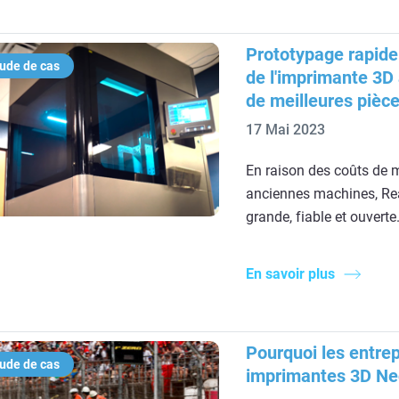
Prototypage rapide 
ude de cas
de l'imprimante 3D 
de meilleures pièce
17 Mai 2023
En raison des coûts de m
anciennes machines, Real
grande, fiable et ouverte
En savoir plus
Pourquoi les entrep
ude de cas
imprimantes 3D Ne