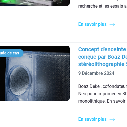
recherche et les essais
En savoir plus
Concept d'enceinte
ude de cas
conçue par Boaz De
stéréolithographie 
9 Décembre 2024
Boaz Dekel, cofondateur 
Neo pour imprimer en 3D 
monolithique. En savoir 
En savoir plus