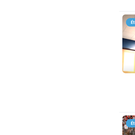
Ét
Ét