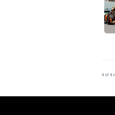
4
of
4
r