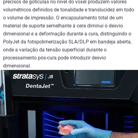
precisos de gotículas no nível do voxel produzem valores
volumétricos definidos de tonalidade e translucidez em todo
o volume de impressão. O encapsulamento total de um
material de suporte semelhante à cera diminui o desvio
dimensional e a deformação durante a cura, distinguindo o
PolyJet da fotopolimerização SLA/DLP em bandeja aberta,
onde a variação da tensão superficial durante o
processamento pós-cura pode introduzir desvio
dimensional.