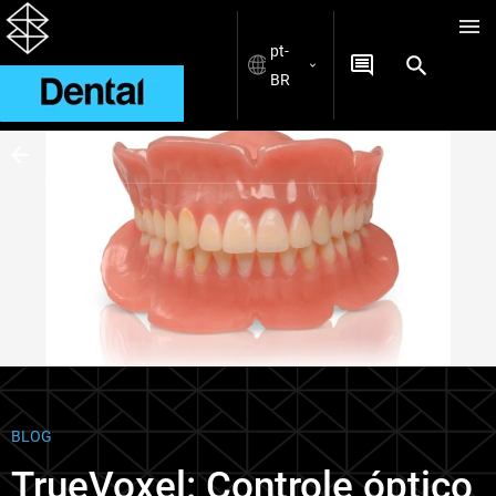
pt-
BR
Blogs
BLOG
TrueVoxel: Controle óptico