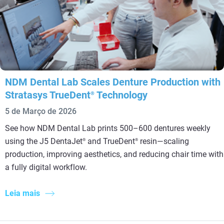
NDM Dental Lab Scales Denture Production with
Stratasys TrueDent
Technology
®
5 de Março de 2026
See how NDM Dental Lab prints 500–600 dentures weekly
using the J5 DentaJet
and TrueDent
resin—scaling
®
®
production, improving aesthetics, and reducing chair time with
a fully digital workflow.
Leia mais