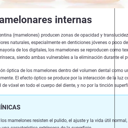
amelonares internas
dentina (mamelones) producen zonas de opacidad y translucidez d
riores naturales, especialmente en denticiones jóvenes o poco de
mayoría de los digitales, los mamelones se reproducen como tex
ínseca, siendo ambas vulnerables a la eliminación durante el pu
ción óptica de los mamelones dentro del volumen dental como u
mente. El efecto óptico se produce por la interacción de la luz co
de vóxel en todo el cuerpo del diente, y no por la tinción superfi
ÍNICAS
 los mamelones resisten el pulido, el ajuste y la vida útil norma
o una característica extrínseca de la superficie.