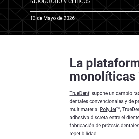
laboratorio y clínicos
13 de Mayo de 2026
La plataform
monolíticas
TrueDent
supone un cambio radi
®
dentales convencionales y de pr
multimaterial
PolyJet
, TrueDe
TM
adhesiva discreta entre el dien
fabricación de prótesis dentales
repetibilidad.