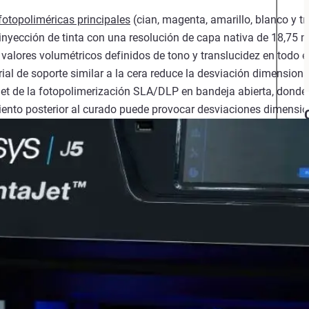
fotopoliméricas principales
(cian, magenta, amarillo, blanco y t
inyección de tinta con una resolución de capa nativa de 18,75 m
 valores volumétricos definidos de tono y translucidez en todo 
ial de soporte similar a la cera reduce la desviación dimensiona
Jet de la fotopolimerización SLA/DLP en bandeja abierta, donde 
iento posterior al curado puede provocar desviaciones dimensio