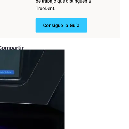
de trabajo que distinguen a
ransparente) a través de
TrueDent.
icras. Los patrones precisos de
el volumen de impresión. La
Consigue la Guía
l y la deformación durante el
la variación de la tensión
nales.
Compartir