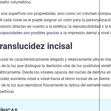
diseño volumétrico.
 una superficie con propiedades, sino como un volumen compue
 cada vóxel se le puede asignar un color para la personalización
atorio directas en cuanto a la estética, la reproducibilidad y la 
 capacidades son posibles gracias a la impresión dental a nivel 
ranslucidez incisal
ncisal es característicamente delgado y relativamente alto en tra
e la luz que distingue la dentición vital de los sustitutos sint
étricamente. Desde los vóxeles opacos del núcleo de dentina en e
idez aumenta vóxel a vóxel hacia el tercio incisal de un diente a
e la luz que reproduce físicamente la óptica del esmalte natura
erficial.
ÍNICAS