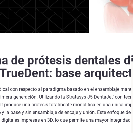
a de prótesis dentales di
 TrueDent: base arquitec
cal con respecto al paradigma basado en el ensamblaje manual
imera generación. Utilizando la
Stratasys J5 DentaJet
con tecn
®
nt produce una prótesis totalmente monolítica en una única impr
te y la base y sin ensamblaje de encaje y unión. Este enfoque de
 digitales impresas en 3D, lo que permite una mayor integridad e