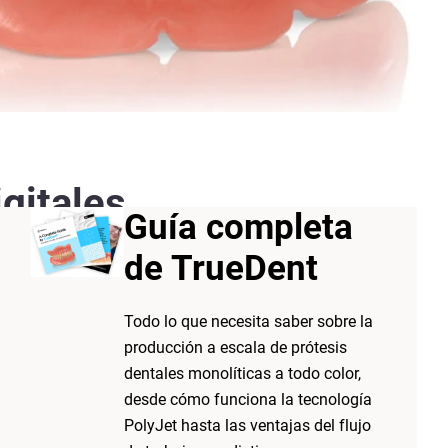
gitales
Guía completa
tónica
de TrueDent
 de la fabricación de prótesis
Todo lo que necesita saber sobre la
ología de inyección
producción a escala de prótesis
esión continua, sin interfaz
dentales monolíticas a todo color,
fine un nuevo estándar en la
desde cómo funciona la tecnología
structural, precisión y
PolyJet hasta las ventajas del flujo