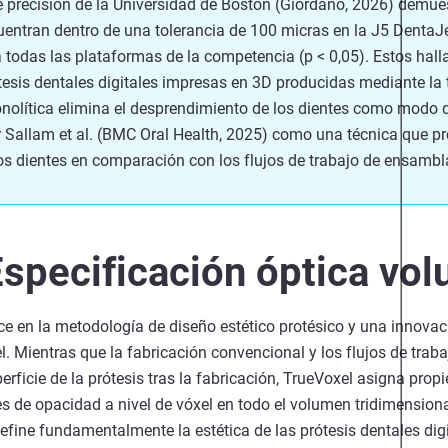
 precisión de la Universidad de Boston (Giordano, 2026) demues
entran dentro de una tolerancia de 100 micras en la J5 DentaJet
 todas las plataformas de la competencia (p < 0,05). Estos hall
rótesis dentales digitales impresas en 3D producidas mediante la
nolítica elimina el desprendimiento de los dientes como modo d
 Sallam et al. (BMC Oral Health, 2025) como una técnica que p
los dientes en comparación con los flujos de trabajo de ensambl
specificación óptica vol
e en la metodología de diseño estético protésico y una innovac
l. Mientras que la fabricación convencional y los flujos de trab
perficie de la prótesis tras la fabricación, TrueVoxel asigna prop
res de opacidad a nivel de vóxel en todo el volumen tridimensiona
fine fundamentalmente la estética de las prótesis dentales digita