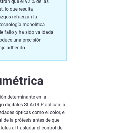
tran que el 92 % de las
, lo que resulta
azgos refuerzan la
 tecnología monolítica
e fallo y ha sido validada
roduce una precisión
aje adherido.
umétrica
ión determinante en la
ajo digitales SLA/DLP aplican la
iedades ópticas como el color, el
l de la prótesis antes de que
les al trasladar el control del