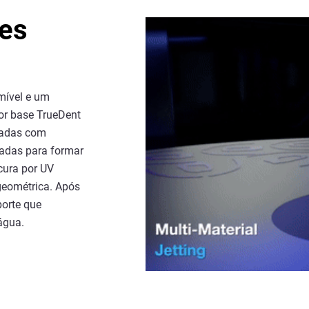
ses
mível e um
cor base TrueDent
tadas com
adas para formar
cura por UV
geométrica. Após
porte que
água.