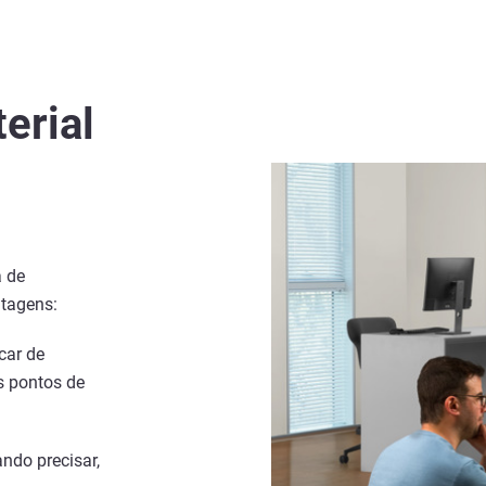
erial
a de
ntagens:
car de
s pontos de
ndo precisar,