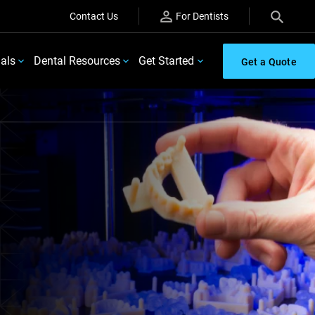
Contact Us
For Dentists
ials
Dental Resources
Get Started
Get a Quote