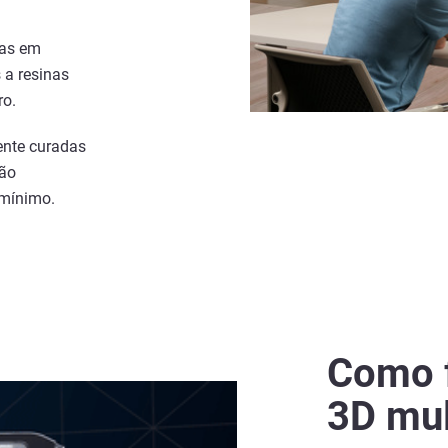
das em
 a resinas
ro.
ente curadas
ção
 mínimo.
Como 
3D mul