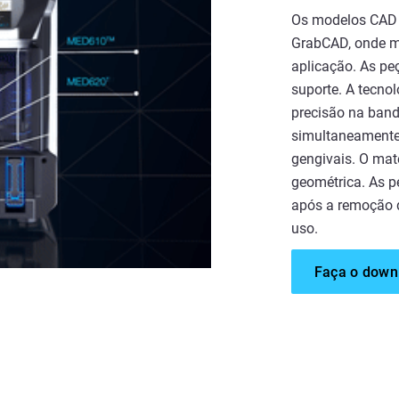
Os modelos CAD 
GrabCAD, onde ma
aplicação. As p
suporte. A tecnol
precisão na ban
simultaneamente,
gengivais. O mat
geométrica. As p
após a remoção d
uso.
Faça o downl