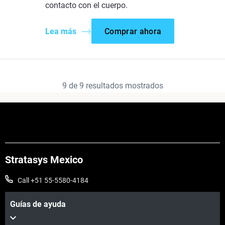
contacto con el cuerpo.
Lea más
Comprar ahora
9
de
9
resultados mostrados
Stratasys Mexico
Call +51 55-5580-4184
Guías de ayuda