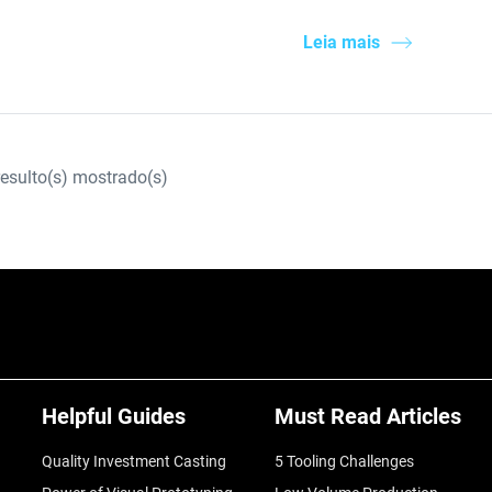
Leia mais
esulto(s) mostrado(s)
Helpful Guides
Must Read Articles
Quality Investment Casting
5 Tooling Challenges