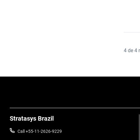
4
de
4
r
Stratasys Brazil
Call +55-11-2626-9229