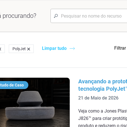
á procurando?
Filtrar
Limpar tudo
PolyJet
Avançando a protot
tudo de Caso
tecnologia PolyJet
21 de Maio de 2026
Veja como a Jones Plast
J826™ para criar protóti
produto e reduzem o ris