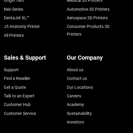
Origin Two
Medical 3D Printers
Neo Series
Automotive 3D Printers
DentaJet XL™
Aerospace 3D Printers
J5 Anatomy Printer
Consumer Products 3D
Printers
All Printers
Sales & Support
Our Company
Support
About us
Find a Reseller
Contact us
Get a Quote
Our Locations
Talk to an Expert
Careers
Customer Hub
Academy
Customer Service
Sustainability
Investors