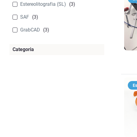
F900
(3)
Estereolitografia (SL)
(3)
Agilus30
(1)
H350
(3)
SAF
(3)
GrabCAD
(3)
Categoria
Aplicação ou Caso de Uso
(13)
Caso de Cliente
(10)
Es