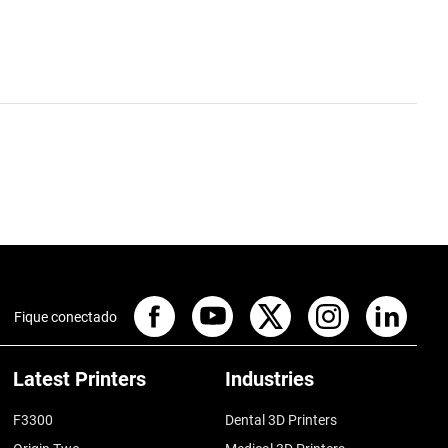
Fique conectado
Latest Printers
Industries
F3300
Dental 3D Printers