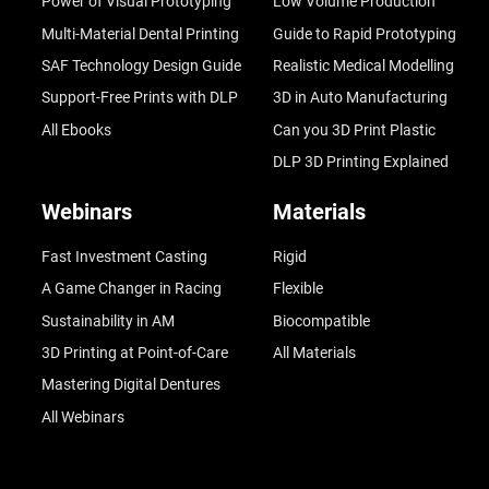
Power of Visual Prototyping
Low Volume Production
Multi-Material Dental Printing
Guide to Rapid Prototyping
SAF Technology Design Guide
Realistic Medical Modelling
Support-Free Prints with DLP
3D in Auto Manufacturing
All Ebooks
Can you 3D Print Plastic
DLP 3D Printing Explained
Webinars
Materials
Fast Investment Casting
Rigid
A Game Changer in Racing
Flexible
Sustainability in AM
Biocompatible
3D Printing at Point-of-Care
All Materials
Mastering Digital Dentures
All Webinars