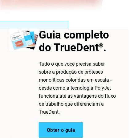
Guia completo
do TrueDent
.
®
maneira mais eficiente e
mais rápidos e menos
Tudo o que você precisa saber
sobre a produção de próteses
monolíticas coloridas em escala -
desde como a tecnologia PolyJet
funciona até as vantagens do fluxo
de trabalho que diferenciam a
tecido gengival de suporte. Ao
TrueDent.
sivo e podem ser removidas
Obter o guia
ativamente acessível de