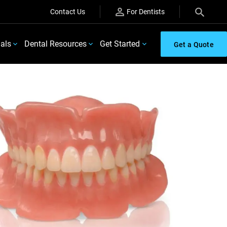
Contact Us
For Dentists
ials
Dental Resources
Get Started
Get a Quote