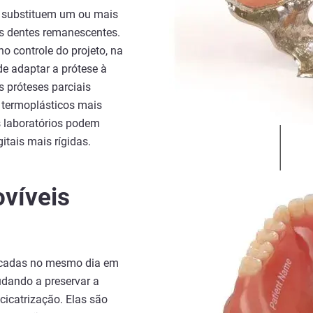
s substituem um ou mais
os dentes remanescentes.
no controle do projeto, na
de adaptar a prótese à
 próteses parciais
s termoplásticos mais
s laboratórios podem
gitais mais rígidas.
víveis
locadas no mesmo dia em
udando a preservar a
cicatrização. Elas são