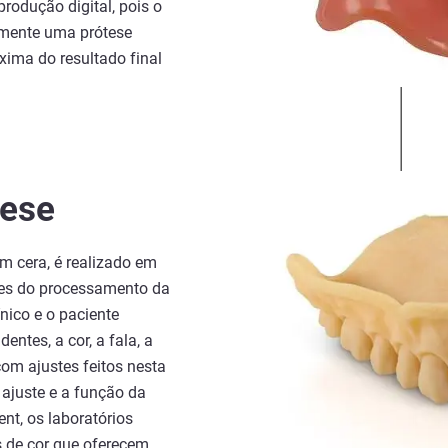
rodução digital, pois o
amente uma prótese
oxima do resultado final
tese
om cera, é realizado em
tes do processamento da
ínico e o paciente
entes, a cor, a fala, a
com ajustes feitos nesta
 ajuste e a função da
nt, os laboratórios
 de cor que oferecem