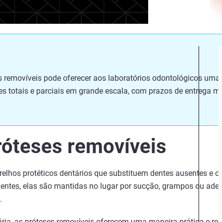
 removíveis pode oferecer aos laboratórios odontológicos uma 
ses totais e parciais em grande escala, com prazos de entrega 
róteses removíveis
elhos protéticos dentários que substituem dentes ausentes e o 
entes, elas são mantidas no lugar por sucção, grampos ou ade
.
ria, as próteses removíveis oferecem uma maneira prática e rel