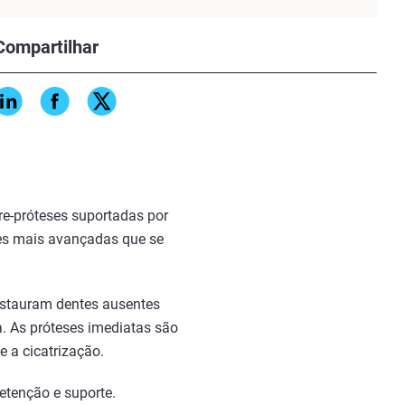
ntológicos, no entanto, as
Compartilhar
ltas, trabalho manual
vança, a impressão 3D está
que melhora o ajuste, a forma
bre-próteses suportadas por
ses mais avançadas que se
restauram dentes ausentes
. As próteses imediatas são
e a cicatrização.
etenção e suporte.