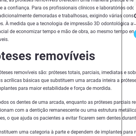
e a confiança. Para os profissionais clínicos e laboratórios odo
radicionalmente demoradas e trabalhosas, exigindo várias consu
es. À medida que a tecnologia de impressão 3D odontológica a
ncial de economizar tempo e mão de obra, ao mesmo tempo em 
veis.
óteses removíveis
óteses removíveis são: próteses totais, parciais, imediatas e so
as acrílicas básicas que substituem uma arcada inteira a próte
plantes para maior estabilidade e força de mordida.
todos os dentes de uma arcada, enquanto as próteses parciais 
cionam com a dentição remanescente ou uma estrutura metálica
s, o que ajuda os pacientes a evitar ficarem sem dentes durant
nstituem uma categoria à parte e dependem de implantes para r