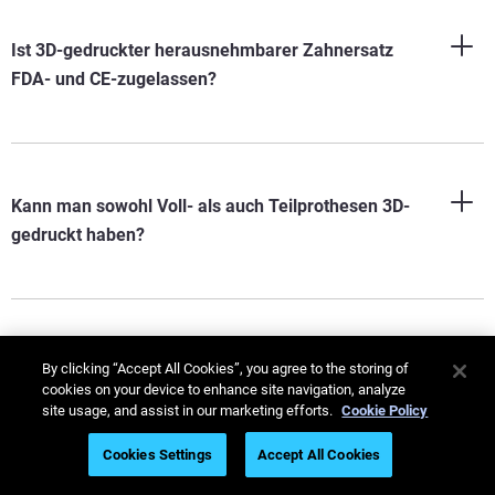
Ist 3D-gedruckter herausnehmbarer Zahnersatz
FDA- und CE-zugelassen?
Kann man sowohl Voll- als auch Teilprothesen 3D-
gedruckt haben?
Wie lange halten 3D-gedruckte herausnehmbare
By clicking “Accept All Cookies”, you agree to the storing of
Prothesen?
cookies on your device to enhance site navigation, analyze
site usage, and assist in our marketing efforts.
Cookie Policy
Cookies Settings
Accept All Cookies