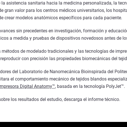
 la asistencia sanitaria hacia la medicina personalizada, la tec
 gran valor para los centros médicos universitarios, los hospita
 de crear modelos anatómicos específicos para cada paciente.
ances sin precedentes en investigación, formación y educación,
icos a medida y pruebas de dispositivos novedosos antes de los
os métodos de modelado tradicionales y las tecnologías de impr
eproducir con precisión las propiedades biomecánicas del tejid
dores del Laboratorio de Nanomecánica Bioinspirada del Politec
itara el comportamiento mecánico de tejidos blandos especiali
impresora Digital Anatomy™
, basada en la tecnología PolyJet™.
bre los resultados del estudio, descarga el informe técnico.