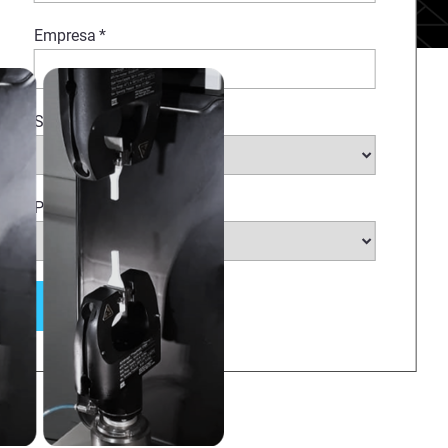
Empresa
*
Sector
*
País
*