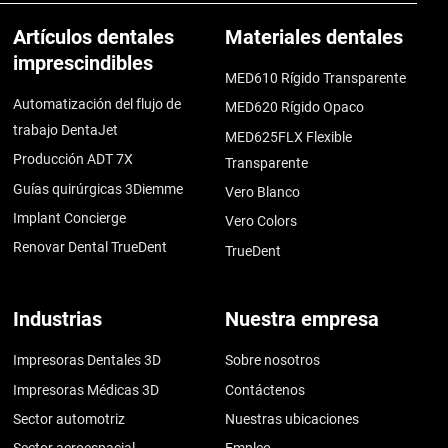
Artículos dentales
Materiales dentales
imprescindibles
MED610 Rígido Transparente
Automatización del flujo de
MED620 Rígido Opaco
trabajo DentaJet
MED625FLX Flexible
Producción ADT 7X
Transparente
Guías quirúrgicas 3Diemme
Vero Blanco
Implant Concierge
Vero Colors
Renovar Dental TrueDent
TrueDent
Industrias
Nuestra empresa
Impresoras Dentales 3D
Sobre nosotros
Impresoras Médicas 3D
Contáctenos
Sector automotriz
Nuestras ubicaciones