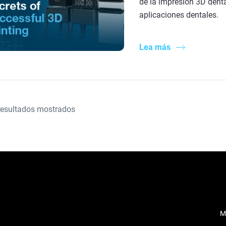
de la impresión 3D dent
aplicaciones dentales.
Lea más
esultados mostrados
M