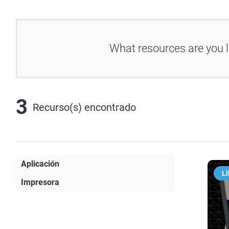
What resources are you l
3
Recurso(s) encontrado
Aplicación
Li
Dentures
(2)
Impresora
J5 DentaJet
(2)
Origin One Dental
(1)