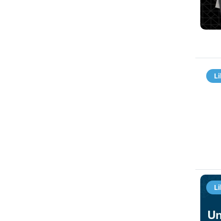
Li
Li