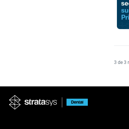
3
de
3
r