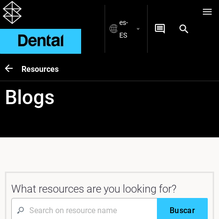
es-
ES
Resources
Blogs
What resources are you looking for?
Buscar