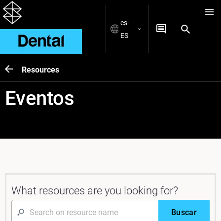
es-
ES
Resources
Eventos
What resources are you looking for?
Buscar