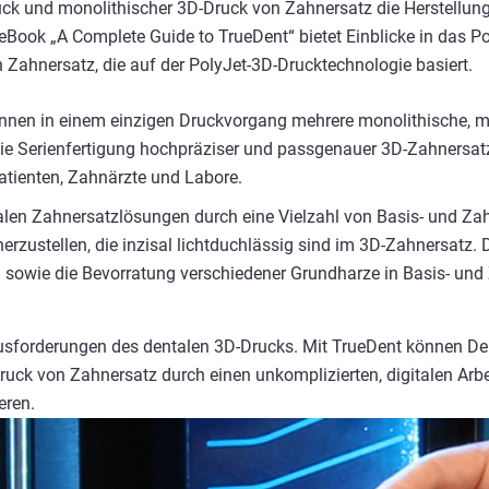
druck und monolithischer 3D-Druck von Zahnersatz die Herstellu
Book „A Complete Guide to TrueDent“ bietet Einblicke in das P
 Zahnersatz, die auf der PolyJet-3D-Drucktechnologie basiert.
nnen in einem einzigen Druckvorgang mehrere monolithische, m
 die Serienfertigung hochpräziser und passgenauer 3D-Zahnersa
Patienten, Zahnärzte und Labore.
italen Zahnersatzlösungen durch eine Vielzahl von Basis- und Za
herzustellen, die inzisal lichtduchlässig sind im 3D-Zahnersatz
 sowie die Bevorratung verschiedener Grundharze in Basis- und
usforderungen des dentalen 3D-Drucks. Mit TrueDent können Den
ruck von Zahnersatz durch einen unkomplizierten, digitalen Arb
eren.