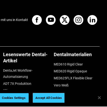
e mit uns in Kontakt
Lesenswerte Dental-
Dentalmaterialien
Artikel
MED610 Rigid Clear
DentaJet Workflow-
MED620 Rigid Opaque
Automatisierung
MED625FLX Flexible Clear
ADT 7X Produktion
Vero Weiß
3Diemme
Vero Colors
Operationsschablonen
Cookies Settings
Accept All Cookies
TrueDent
Implant Concierge