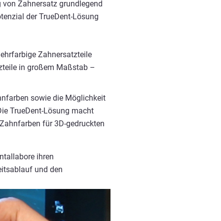
ng von Zahnersatz grundlegend
otenzial der TrueDent-Lösung
ehrfarbige Zahnersatzteile
tzteile in großem Maßstab –
hnfarben sowie die Möglichkeit
. Die TrueDent-Lösung macht
 Zahnfarben für 3D-gedruckten
tallabore ihren
eitsablauf und den