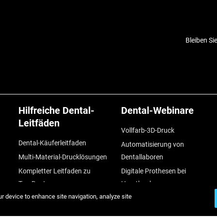
Bleiben Si
Hilfreiche Dental-
Dental-Webinare
Leitfäden
Vollfarb-3D-Druck
Dental-Käuferleitfaden
Automatisierung von
Multi-Material-Drucklösungen
Dentallaboren
Kompletter Leitfaden zu
Digitale Prothesen bei
TrueDent
Heartland
ur device to enhance site navigation, analyze site
Vat- vs. PolyJet-3D-Druck
Machen Sie Ihr Labor
zukunftssicher
Workflow für Zahnimplantate