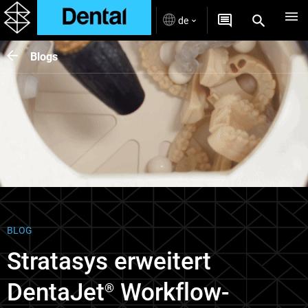
de
Blogs
BLOG
Stratasys erweitert
DentaJet
Workflow-
®