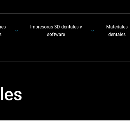
nes
Impresoras 3D dentales y
Materiales
s
software
dentales
les