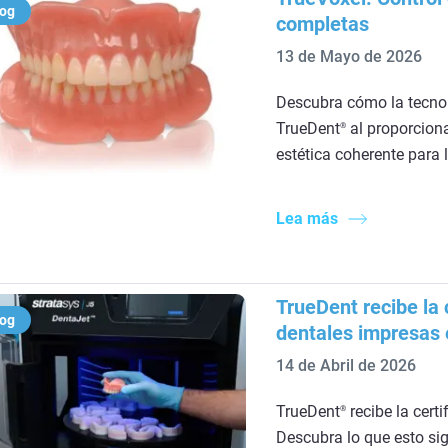
log
completas
13 de Mayo de 2026
Descubra cómo la tecnol
TrueDent
al proporciona
®
estética coherente para l
Lea más
TrueDent recibe la 
log
dentales impresas 
14 de Abril de 2026
TrueDent
recibe la cert
®
Descubra lo que esto sig