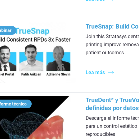
TrueSnap: Build Co
ebinar
Join this Stratasys dent
printing improve removabl
patient outcomes.
Lea más
TrueDent
y TrueVo
®
forme técnico
definidas por datos
Descarga el informe téc
para un control estético
reproducibles