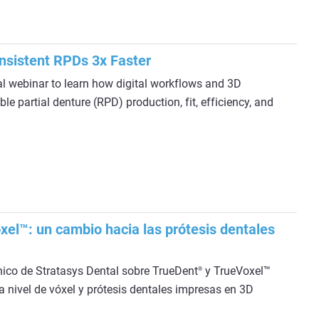
nsistent RPDs 3x Faster
al webinar to learn how digital workflows and 3D
e partial denture (RPD) production, fit, efficiency, and
xel™: un cambio hacia las prótesis dentales
nico de Stratasys Dental sobre TrueDent
y TrueVoxel™
®
 a nivel de vóxel y prótesis dentales impresas en 3D