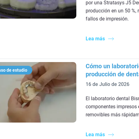
por una Stratasys J5 De
producción en un 50 %, r
fallos de impresión.
Lea más
Cómo un laboratori
so de estudio
producción de dent
16 de Julio de 2026
El laboratorio dental Bi
componentes impresos en
removibles más rápidam
Lea más