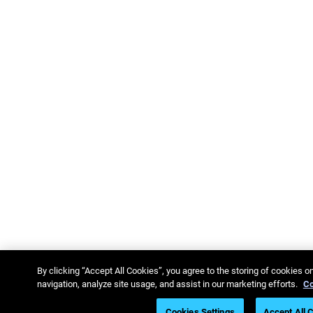
By clicking “Accept All Cookies”, you agree to the storing of cookies o
navigation, analyze site usage, and assist in our marketing efforts.
Co
Cookies Settings
Accept All 