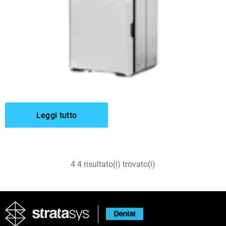
Leggi tutto
4
4
risultato(i) trovato(i)