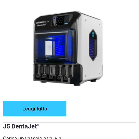
Leggi tutto
J5 DentaJet
®
Carica un vassoio e vai via.