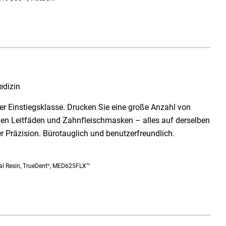
edizin
r Einstiegsklasse. Drucken Sie eine große Anzahl von
hen Leitfäden und Zahnfleischmasken – alles auf derselben
r Präzision. Bürotauglich und benutzerfreundlich.
l Resin, TrueDent
, MED625FLX™
®