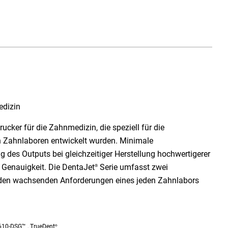
e
edizin
rucker für die Zahnmedizin, die speziell für die
 Zahnlaboren entwickelt wurden. Minimale
 des Outputs bei gleichzeitiger Herstellung hochwertigerer
r Genauigkeit. Die DentaJet
Serie umfasst zwei
®
e den wachsenden Anforderungen eines jeden Zahnlabors
D610-DSG™ , TrueDent
®