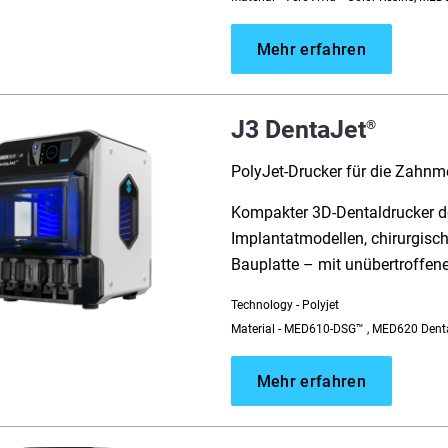
Mehr erfahren
J3 DentaJet
®
PolyJet-Drucker für die Zahnm
Kompakter 3D-Dentaldrucker de
Implantatmodellen, chirurgisc
Bauplatte – mit unübertroffene
Technology - Polyjet
Material - MED610-DSG™ , MED620 Denta
Mehr erfahren