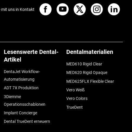
e mit uns in Kontakt
Lesenswerte Dental-
Dentalmaterialien
Artikel
MED610 Rigid Clear
DentaJet Workflow-
MED620 Rigid Opaque
Automatisierung
MED625FLX Flexible Clear
ADT 7X Produktion
Vero Weiß
3Diemme
Vero Colors
Operationsschablonen
TrueDent
Implant Concierge
Dental TrueDent erneuern