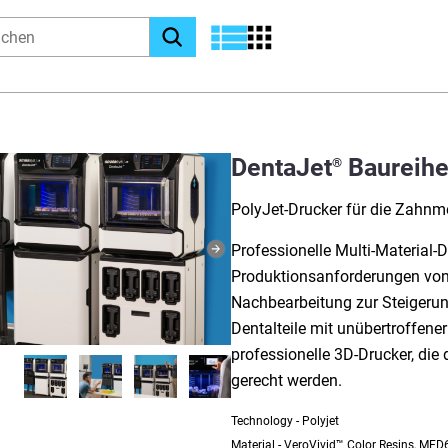
DentaJet
Baureih
®
PolyJet-Drucker für die Zahnm
Professionelle Multi-Material-D
Produktionsanforderungen von
Nachbearbeitung zur Steigerung
Dentalteile mit unübertroffene
professionelle 3D-Drucker, di
gerecht werden.
Technology - Polyjet
Material - VeroVivid™ Color Resins, ME