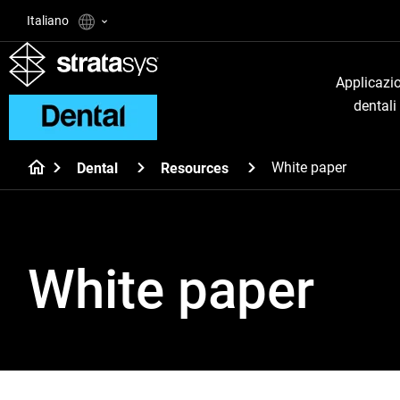
Italiano
Applicazi
dentali
White paper
Dental
Resources
White paper