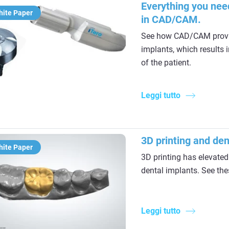
Everything you nee
hite Paper
in CAD/CAM.
See how CAD/CAM provid
implants, which results i
of the patient.
Leggi tutto
3D printing and de
hite Paper
3D printing has elevated
dental implants. See the
Leggi tutto