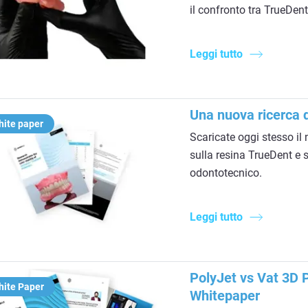
il confronto tra TrueDent
Leggi tutto
Una nuova ricerca d
ite paper
Scaricate oggi stesso il 
sulla resina TrueDent e 
odontotecnico.
Leggi tutto
PolyJet vs Vat 3D P
hite Paper
Whitepaper