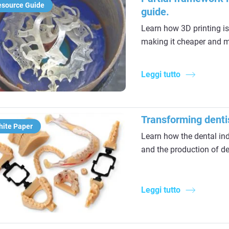
esource Guide
guide.
Learn how 3D printing is
making it cheaper and m
Leggi tutto
Transforming dentis
hite Paper
Learn how the dental in
and the production of de
Leggi tutto