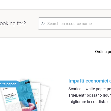
ooking for?
Ordina p
Impatti economici e
ite paper
Scarica il white paper p
TrueDent
possano ridurr
®
migliorare la soddisfazio