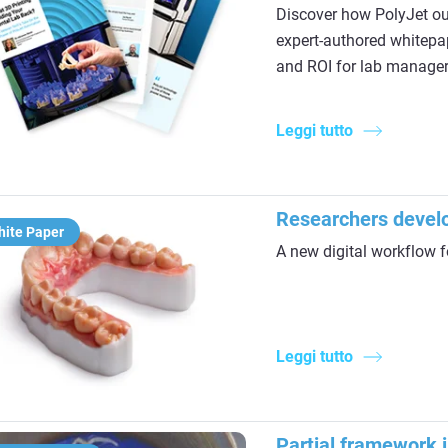
Discover how PolyJet out
expert-authored whitepap
and ROI for lab manager
Leggi tutto
Researchers develo
hite Paper
A new digital workflow f
Leggi tutto
Partial framework i