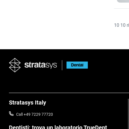
10
10
r
Stratasys Italy
Call +49 7229 77720
Dentisti: trova un laboratorio TrueDent