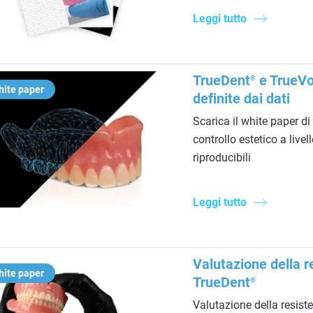
Leggi tutto
TrueDent
e TrueVox
®
ite paper
definite dai dati
Scarica il white paper d
controllo estetico a live
riproducibili
Leggi tutto
Valutazione della re
ite paper
TrueDent
®
Valutazione della resiste