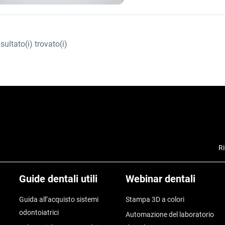
isultato(i) trovato(i)
Ri
Guide dentali utili
Webinar dentali
Guida all’acquisto sistemi
Stampa 3D a colori
odontoiatrici
Automazione del laboratorio