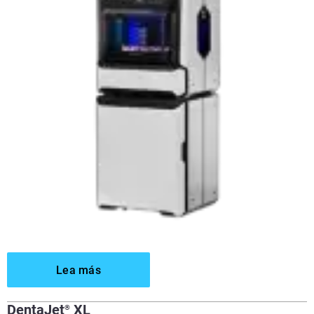
Lea más
DentaJet
XL
®