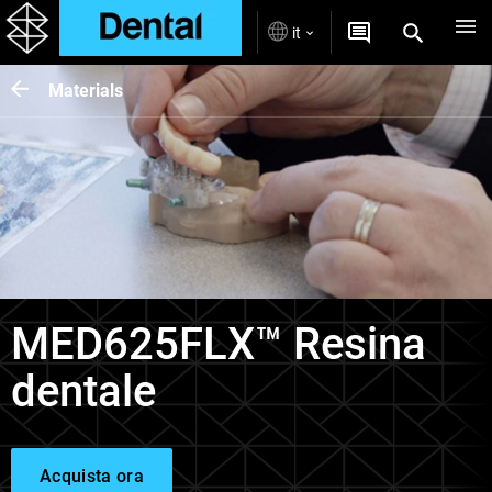
it
Materials
MED625FLX™ Resina
dentale
Acquista ora