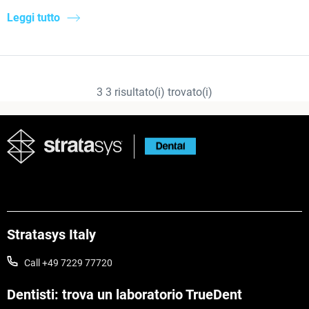
Leggi tutto
3
3
risultato(i) trovato(i)
Stratasys Italy
Call +49 7229 77720
Dentisti: trova un laboratorio TrueDent