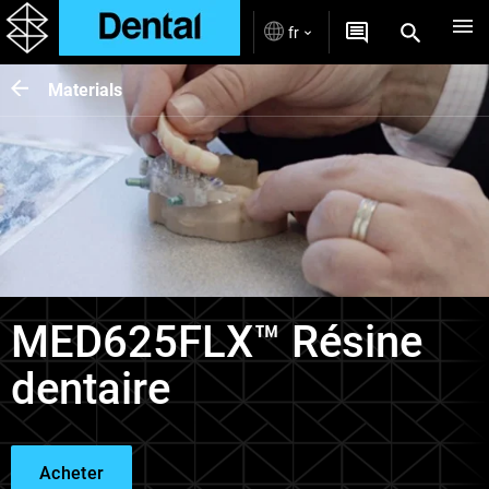
fr
Materials
MED625FLX™ Résine
dentaire
Acheter