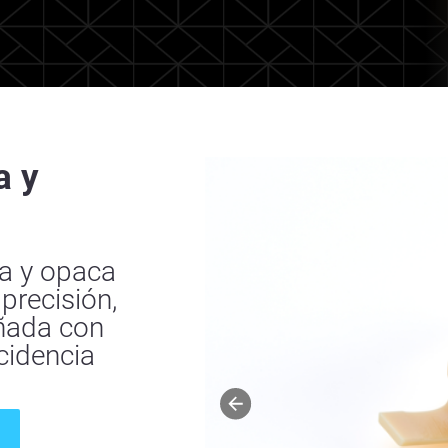
a y
da y opaca
precisión,
eñada con
cidencia