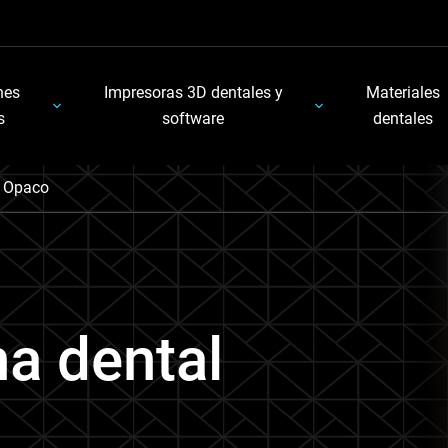
nes
Impresoras 3D dentales y
Materiales
s
software
dentales
 Opaco
a dental