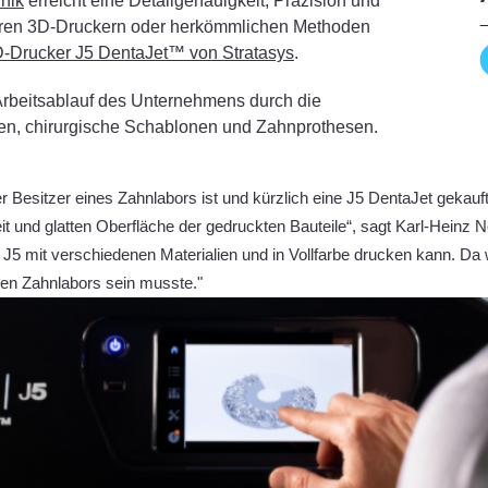
nik
erreicht eine Detailgenauigkeit, Präzision und
lteren 3D-Druckern oder herkömmlichen Methoden
-Drucker J5 DentaJet™ von Stratasys
.
 Arbeitsablauf des Unternehmens durch die
nen, chirurgische Schablonen und Zahnprothesen.
r Besitzer eines Zahnlabors ist und kürzlich eine J5 DentaJet gekauft 
eit und glatten Oberfläche der gedruckten Bauteile“, sagt Karl-Heinz
 J5 mit verschiedenen Materialien und in Vollfarbe drucken kann. Da w
en Zahnlabors sein musste."