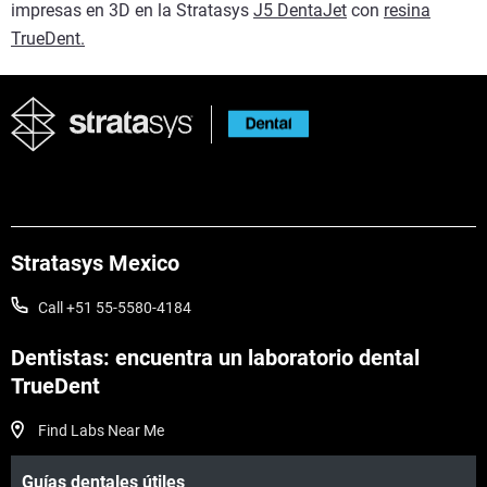
impresas en 3D en la Stratasys
J5 DentaJet
con
resina
TrueDent.
Stratasys Mexico
Call +51 55-5580-4184
Dentistas: encuentra un laboratorio dental
TrueDent
Find Labs Near Me
Guías dentales útiles