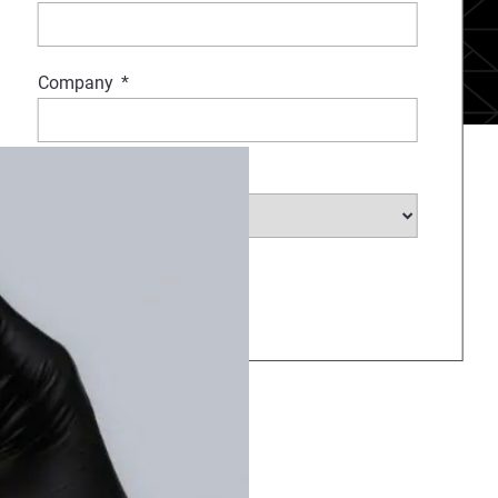
Company
*
Country
*