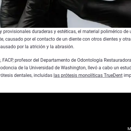
 y provisionales duraderas y estéticas, el material polimérico d
e, causado por el contacto de un diente con otros dientes y otra
ausado por la atrición y la abrasión.
 FACP, profesor del Departamento de Odontología Restauradora y
oncia de la Universidad de Washington, llevó a cabo un estudio
rótesis dentales, incluidas
las prótesis monolíticas TrueDent
imp
M