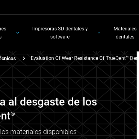
nes
Impresoras 3D dentales y
Materiales
s
software
dentales
Evaluation Of Wear Resistance Of TrueDent™ Den
écnicos
ia al desgaste de los
ent
®
os materiales disponibles