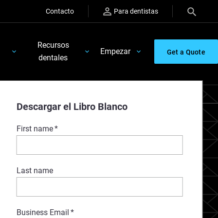
Contacto
Para dentistas
Recursos
Empezar
Get a Quote
dentales
ture Teeth
Descargar el Libro Blanco
First name
*
Last name
Business Email
*