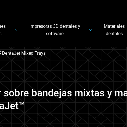
nes
Impresoras 3D dentales y
Materiales
s
software
dentales
5 DentaJet Mixed Trays
r sobre bandejas mixtas y ma
taJet™