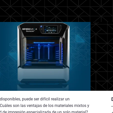
sponibles, puede ser difícil realizar un
uáles son las ventajas de los materiales mixtos y
 de impresión especializada de un solo material?