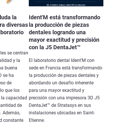
duda la
Ident'M está transformando
ra diversas
la producción de piezas
aboratorio
dentales logrando una
mayor exactitud y precisión
con la J5 DentaJet™
les se centran
alidad y la
El laboratorio dental Ident'M con
una buena
sede en Francia está transformando
D se ha
la producción de piezas dentales y
eso de
abordando un desafío inherente
 lo que los
para una mayor exactitud y
n la capacidad
precisión con una impresora 3D J5
cantidad de
DentaJet™ de Stratasys en sus
o. Además,
instalaciones ubicadas en Saint-
d constante
Etienne.