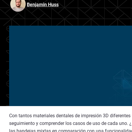
Benjamin Huss
Con tantos materiales dentales de impresión 3D diferentes di
seguimiento y comprender los casos de uso de cada uno. ¿C
las bandejas mixtas en comparación con una funcionalidad