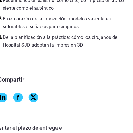
Redefiniendo el realismo: cómo el tejido impreso en 3D se
siente como el auténtico
En el corazón de la innovación: modelos vasculares
suturables diseñados para cirujanos
De la planificación a la práctica: cómo los cirujanos del
Hospital SJD adoptan la impresión 3D
Compartir
elocidad de impresión con la
 HQHS,
,
los usuarios pueden
taduras parciales
ntar el plazo de entrega e