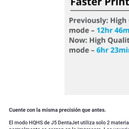
Cuente con la misma precisión que antes.
El modo HQHS de J5 DentaJet utiliza solo 2 material