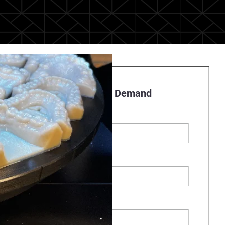
Register to Watch On Demand
First name
*
Last name
Business Email
*