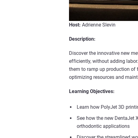
Host:
Adrienne Slevin
Description:
Discover the innovative new me
efficiently, without adding lab
them to ramp up production of f
optimizing resources and maint
Learning Objectives:
Learn how PolyJet 3D printin
See how the new DentaJet XL
orthodontic applications
Discover the streamlined wo