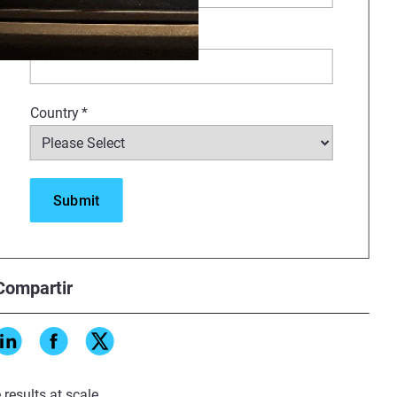
Company
*
Country
*
 large volume of parts
workflows that are allowing
 fit for their customers while
Compartir
ing the accuracy essential for
results at scale