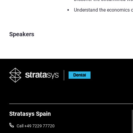
Understand the economics o
Speakers
Stratasys Spain
Call +49 7229 77720