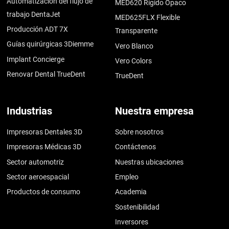
Automatización del flujo de
MED620 Rígido Opaco
trabajo DentaJet
MED625FLX Flexible
Producción ADT 7X
Transparente
Guías quirúrgicas 3Diemme
Vero Blanco
Implant Concierge
Vero Colors
Renovar Dental TrueDent
TrueDent
Industrias
Nuestra empresa
Impresoras Dentales 3D
Sobre nosotros
Impresoras Médicas 3D
Contáctenos
Sector automotriz
Nuestras ubicaciones
Sector aeroespacial
Empleo
Productos de consumo
Academia
Sostenibilidad
Inversores