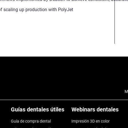
f scaling up production with PolyJet
M
Guías dentales útiles
Webinars dentales
Guía de compra dental
Impresión 3D en color