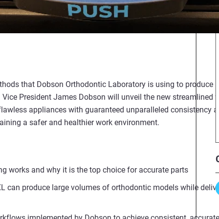
thods that Dobson Orthodontic Laboratory is using to produce a
or. Vice President James Dobson will unveil the new streamlined 
lawless appliances with guaranteed unparalleled consistency and
aining a safer and healthier work environment.
g works and why it is the top choice for accurate parts
 can produce large volumes of orthodontic models while deliver
rkflows implemented by Dobson to achieve consistent, accurate 