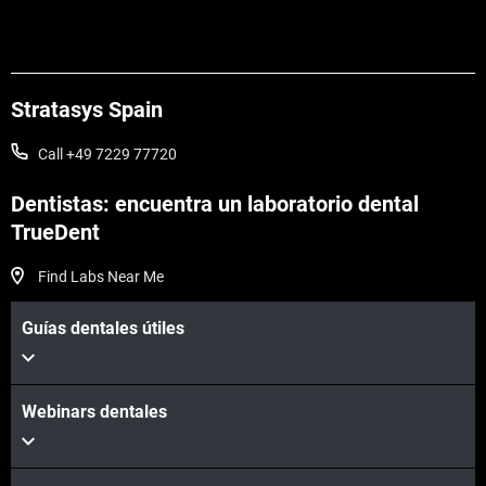
Stratasys Spain
Call +49 7229 77720
Dentistas: encuentra un laboratorio dental
TrueDent
Vea más
Find Labs Near Me
Guías dentales útiles
Vea más
Webinars dentales