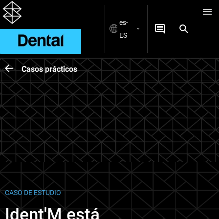
es-
ES
Casos prácticos
CASO DE ESTUDIO
Ident'M está