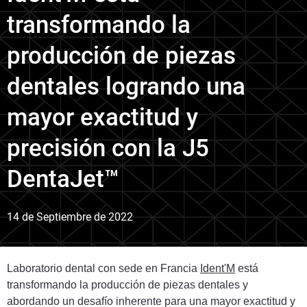
transformando la
producción de piezas
dentales logrando una
mayor exactitud y
precisión con la J5
DentaJet™
14 de Septiembre de 2022
Laboratorio dental con sede en Francia
Ident'M
está
transformando la producción de piezas dentales y
abordando un desafío inherente para una mayor exactitud y