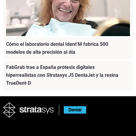
Cómo el laboratorio dental Ident’M fabrica 500
modelos de alta precisión al día
Descubre cómo la resina TrueDent ayudó a Renew Dental
FabGrab trae a España prótesis digitales
a devolverle la sonrisa a Candice Baier-Gregory con unas
hiperrealistas con Stratasys J5 DentaJet y la resina
prótesis dentales precisas y de aspecto natural.
TrueDent-D
Vea más