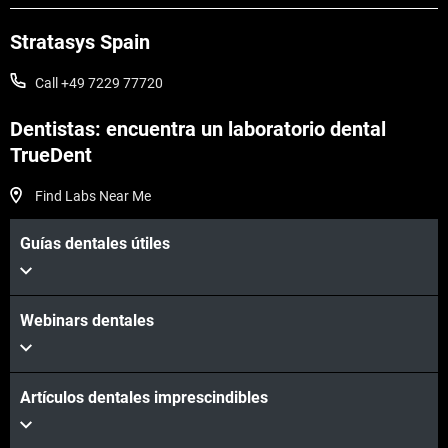
Stratasys Spain
Call +49 7229 77720
Dentistas: encuentra un laboratorio dental
TrueDent
Vea más
Find Labs Near Me
Guías dentales útiles
Vea más
Webinars dentales
Artículos dentales imprescindibles