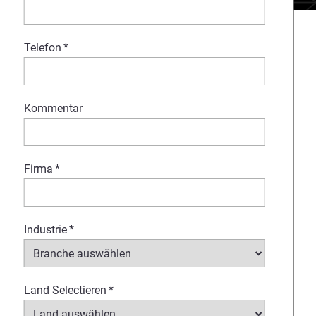
Telefon
*
edizinische
Kommentar
ung des Produktdesigns und
 bewährten Verfahrensweisen
Firma
*
ys einen Wandel in der
Industrie
*
ge Wahl für Ihre Anforderungen
Land Selectieren
*