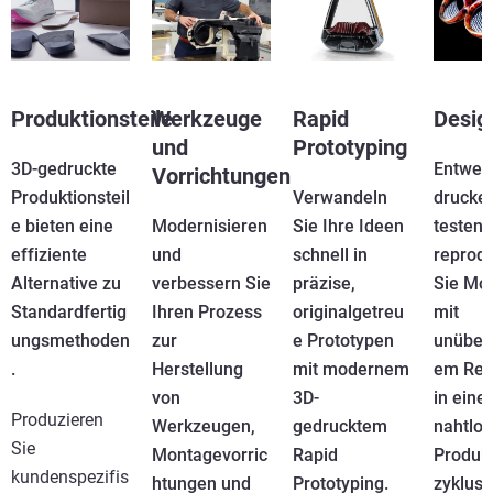
Produktionsteile
Werkzeuge
Rapid
Desig
und
Prototyping
3D-gedruckte
Entwer
Vorrichtungen
Produktionsteil
Verwandeln
drucke
e bieten eine
Modernisieren
Sie Ihre Ideen
testen 
effiziente
und
schnell in
reprod
Alternative zu
verbessern Sie
präzise,
Sie Mo
Standardfertig
Ihren Prozess
originalgetreu
mit
ungsmethoden
zur
e Prototypen
unüber
.
Herstellung
mit modernem
em Rea
von
3D-
in ein
Produzieren
Werkzeugen,
gedrucktem
nahtlo
Sie
Montagevorric
Rapid
Produk
kundenspezifis
htungen und
Prototyping.
zyklus.