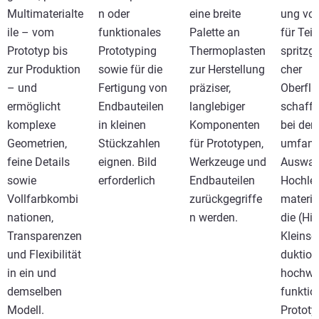
Multimaterialte
n oder
eine breite
ung vo
ile – vom
funktionales
Palette an
für Teil
Prototyp bis
Prototyping
Thermoplasten
spritzg
zur Produktion
sowie für die
zur Herstellung
cher
– und
Fertigung von
präziser,
Oberfl
ermöglicht
Endbauteilen
langlebiger
schaffe
komplexe
in kleinen
Komponenten
bei der 
Geometrien,
Stückzahlen
für Prototypen,
umfang
feine Details
eignen. Bild
Werkzeuge und
Auswah
sowie
erforderlich
Endbauteilen
Hochle
Vollfarbkombi
zurückgegriffe
materia
nationen,
n werden.
die (Hi
Transparenzen
Kleinse
und Flexibilität
duktion
in ein und
hochwe
demselben
funktio
Modell.
Prototy