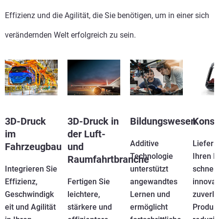
Effizienz und die Agilität, die Sie benötigen, um in einer sich
verändernden Welt erfolgreich zu sein.
3D-Druck
3D-Druck in
Bildungswesen
Kons
im
der Luft-
Additive
Liefern
Fahrzeugbau
und
Technologie
Ihren 
Raumfahrtbranche
Integrieren Sie
unterstützt
schnell
Effizienz,
Fertigen Sie
angewandtes
innovat
Geschwindigk
leichtere,
Lernen und
zuverlä
eit und Agilität
stärkere und
ermöglicht
Produkt