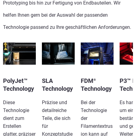
Prototyping bis hin zur Fertigung von Endbauteilen. Wir
helfen Ihnen gern bei der Auswahl der passenden
Technologie passend zu Ihre geschäftlichen Anforderungen.
PolyJet™
SLA
FDM
P3™ 
®
Technology
Technology
Technology
Techn
Diese
Präzise und
Bei der
Es hand
Technologie
detailreiche
Technologie
um eine
dient zum
Teile, die sich
der
bestän
Erstellen
für
Filamentextrus
und ge
glatter, präziser
Konzeptstudie
ion kann auf
Weitere