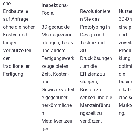
che
Inspektions-
Endbauteile
Revolutioniere
Nutzen 
Tools.
auf Anfrage,
n Sie das
3D-Druc
ohne die hohen
3D-gedruckte
Prototyping in
eine pr
Kosten und
Montagevorric
Design und
und
langen
htungen, Tools
Technik mit
zuverlä
Vorlaufzeiten
und andere
3D-
Produk
der
Fertigungswerk
Drucklösungen
klung 
traditionellen
zeuge bieten
, um die
optimie
Fertigung.
Zeit-, Kosten-
Effizienz zu
die
und
steigern,
Desig
Gewichtsvorteil
Kosten zu
nikation
e gegenüber
senken und die
eine sc
herkömmliche
Markteinführu
Marktei
n
ngszeit zu
ng.
Metallwerkzeu
verkürzen.
gen.