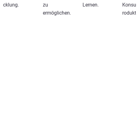
cklung.
zu
Lernen.
Konsum
ermöglichen.
rodukti