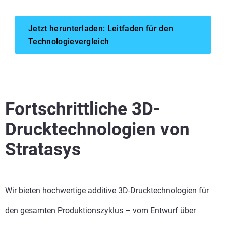
Jetzt herunterladen: Leitfaden für den
Technologievergleich
Mehr sehen
Mehr sehen
Fortschrittliche 3D-
Mehr sehen
Drucktechnologien von
Stratasys
Mehr sehen
Mehr sehen
Mehr sehen
Wir bieten hochwertige additive 3D-Drucktechnologien für
den gesamten Produktionszyklus – vom Entwurf über