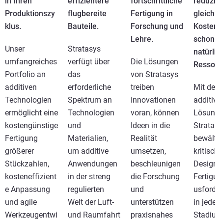
in Ihren
effizientere
fortschrittliche
reduzie
Produktionszy
flugbereite
Fertigung in
gleichz
klus.
Bauteile.
Forschung und
Kosten
Lehre.
schone
Unser
Stratasys
natürli
umfangreiches
verfügt über
Die Lösungen
Ressou
Portfolio an
das
von Stratasys
additiven
erforderliche
treiben
Mit den
Technologien
Spektrum an
Innovationen
additiv
ermöglicht eine
Technologien
voran, können
Lösung
kostengünstige
und
Ideen in die
Stratas
Fertigung
Materialien,
Realität
bewälti
größerer
um additive
umsetzen,
kritisch
Stückzahlen,
Anwendungen
beschleunigen
Design-
kosteneffizient
in der streng
die Forschung
Fertigu
e Anpassung
regulierten
und
usford
und agile
Welt der Luft-
unterstützen
in jede
Werkzeugentwi
und Raumfahrt
praxisnahes
Stadiu