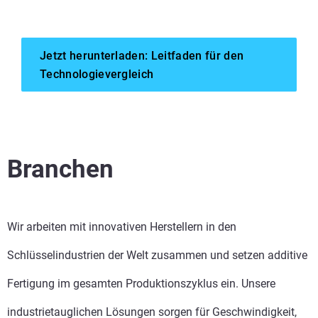
Jetzt herunterladen: Leitfaden für den
Technologievergleich
Mehr sehen
Mehr sehen
Branchen
Mehr sehen
Mehr sehen
Wir arbeiten mit innovativen Herstellern in den
Schlüsselindustrien der Welt zusammen und setzen additive
Mehr sehen
Mehr sehen
Fertigung im gesamten Produktionszyklus ein. Unsere
industrietauglichen Lösungen sorgen für Geschwindigkeit,