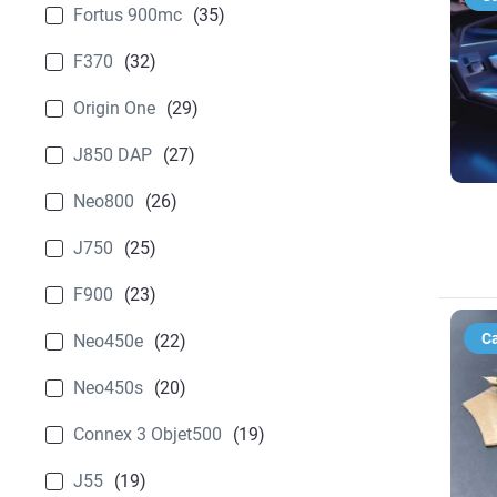
ABSplus
(21)
Fortus 900mc
(35)
Herramientas de Fabricación
(61)
PA11
(20)
F370
(32)
Origin One
(29)
J850 DAP
(27)
Neo800
(26)
J750
(25)
F900
(23)
Ca
Neo450e
(22)
Neo450s
(20)
Connex 3 Objet500
(19)
J55
(19)