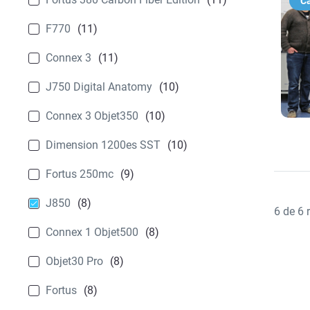
Ca
F770
(11)
Connex 3
(11)
J750 Digital Anatomy
(10)
Connex 3 Objet350
(10)
Dimension 1200es SST
(10)
Fortus 250mc
(9)
J850
(8)
6
de
6
r
Connex 1 Objet500
(8)
Objet30 Pro
(8)
Fortus
(8)