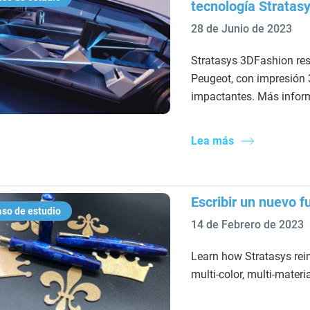
tecnología Stratas
28 de Junio de 2023
Stratasys 3DFashion res
Peugeot, con impresión 3
impactantes. Más infor
Lea más
Escribir un nuevo fu
so de estudio
14 de Febrero de 2023
Learn how Stratasys rei
multi-color, multi-materi