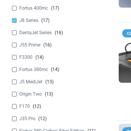
Fortus 400mc
(17)
J8 Series
(17)
DentaJet Series
(16)
Ca
J55 Prime
(16)
F3300
(14)
Fortus 380mc
(14)
J5 MediJet
(13)
Origin Two
(13)
F170
(12)
J35 Pro
(12)
Fortus 380 Carbon Fiber Edition
(11)