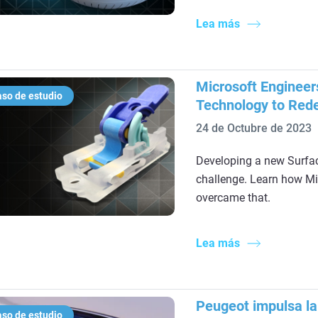
Lea más
Microsoft Engineer
so de estudio
Technology to Rede
24 de Octubre de 2023
Developing a new Surfac
challenge. Learn how Mi
overcame that.
Lea más
Peugeot impulsa la 
so de estudio