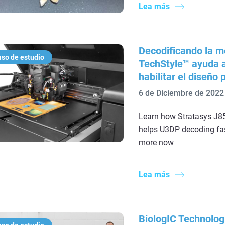
Lea más
Decodificando la m
so de estudio
TechStyle™ ayuda a
habilitar el diseño
6 de Diciembre de 2022
Learn how Stratasys J8
helps U3DP decoding fas
more now
Lea más
BiologIC Technologi