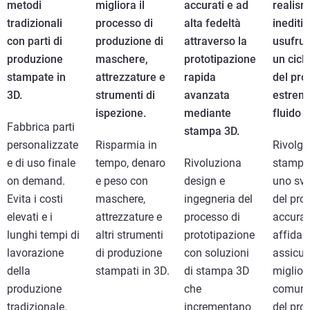
metodi
migliora il
accurati e ad
realis
tradizionali
processo di
alta fedeltà
inediti
con parti di
produzione di
attraverso la
usufrue
produzione
maschere,
prototipazione
un ciclo
stampate in
attrezzature e
rapida
del pro
3D.
strumenti di
avanzata
estrem
ispezione.
mediante
fluido
Fabbrica parti
stampa 3D.
personalizzate
Risparmia in
Rivolgit
e di uso finale
tempo, denaro
Rivoluziona
stampa
on demand.
e peso con
design e
uno svi
Evita i costi
maschere,
ingegneria del
del pro
elevati e i
attrezzature e
processo di
accurat
lunghi tempi di
altri strumenti
prototipazione
affidabi
lavorazione
di produzione
con soluzioni
assicur
della
stampati in 3D.
di stampa 3D
miglior
produzione
che
comuni
tradizionale.
incrementano
del pro