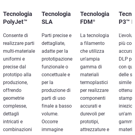
Tecnologia
Tecnologia
Tecnologia
Tecno
PolyJet™
SLA
FDM
P3™ 
®
Consente di
Parti precise e
La tecnologia
L'evolu
realizzare parti
dettagliate,
a filamento
più coe
multi-materiale
adatte per la
che utilizza
accurat
uniformi e
prototipazione
un'ampia
DLP per
precise dal
funzionale o
gamma di
con qua
prototipo alla
concettuale e
materiali
delle su
produzione,
per la
termoplastici
simile 
offrendo
produzione di
per realizzare
ottenut
geometrie
parti di uso
componenti
stampa
complesse,
finale a basso
accurati e
iniezion
dettagli
volume.
durevoli per
un'amp
intricati e
Occorre
prototipi,
gamma 
combinazioni
immagine
attrezzature e
materia