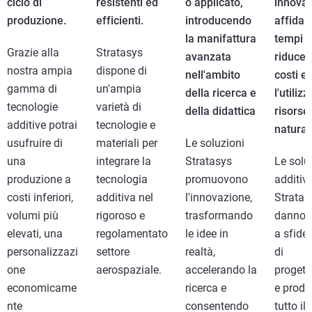
ciclo di
resistenti ed
o applicato,
innovat
produzione.
efficienti.
introducendo
affidabi
la manifattura
tempi r
Grazie alla
Stratasys
avanzata
riducen
nostra ampia
dispone di
nell'ambito
costi e
gamma di
un'ampia
della ricerca e
l'utilizz
tecnologie
varietà di
della didattica
risorse
additive potrai
tecnologie e
naturali
usufruire di
materiali per
Le soluzioni
una
integrare la
Stratasys
Le solu
produzione a
tecnologia
promuovono
additive
costi inferiori,
additiva nel
l'innovazione,
Stratas
volumi più
rigoroso e
trasformando
danno r
elevati, una
regolamentato
le idee in
a sfide 
personalizzazi
settore
realtà,
di
one
aerospaziale.
accelerando la
progett
economicame
ricerca e
e produ
nte
consentendo
tutto il 