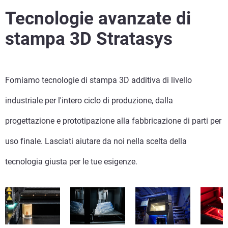
Scopri di più
Tecnologie avanzate di
Scopri di più
stampa 3D Stratasys
Scopri di più
Forniamo tecnologie di stampa 3D additiva di livello
Scopri di più
industriale per l'intero ciclo di produzione, dalla
Scopri di più
progettazione e prototipazione alla fabbricazione di parti per
uso finale. Lasciati aiutare da noi nella scelta della
tecnologia giusta per le tue esigenze.