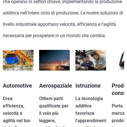
che operano in settori chiave, implementando la produzione
Scopri di più
additiva nell'intero ciclo di produzione. Le nostre soluzioni di
Scopri di più
livello industriale apportano velocità, efficienza e l'agilità
necessaria per prosperare in un mondo che cambia.
Automotive
Aerospaziale
Istruzione
Prodot
cons
Crea
Ottieni parti
La tecnologia
efficienza,
qualificate per
additiva
Porta s
velocità e
il volo più
favorisce
mercat
agilità nel tuo
leggere,
l'apprendiment
prodott