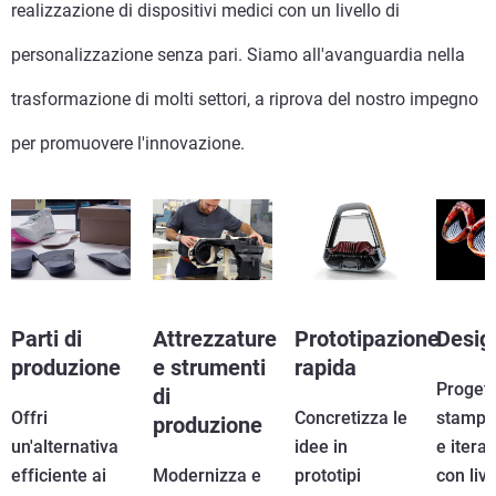
realizzazione di dispositivi medici con un livello di
personalizzazione senza pari. Siamo all'avanguardia nella
trasformazione di molti settori, a riprova del nostro impegno
per promuovere l'innovazione.
Parti di
Attrezzature
Prototipazione
Desig
produzione
e strumenti
rapida
Progett
di
Offri
Concretizza le
stampa,
produzione
un'alternativa
idee in
e itera
efficiente ai
Modernizza e
prototipi
con livel