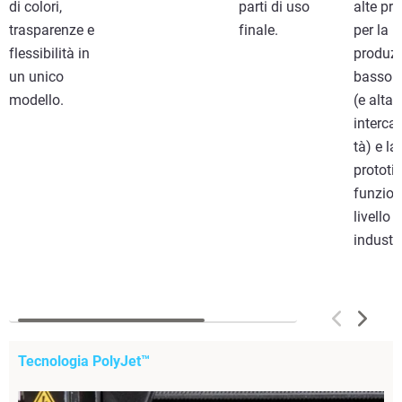
di colori,
parti di uso
alte pre
trasparenze e
finale.
per la
flessibilità in
produzi
un unico
basso 
modello.
(e alta
interca
tà) e la
prototi
funzion
livello
industri
Tecnologia PolyJet™