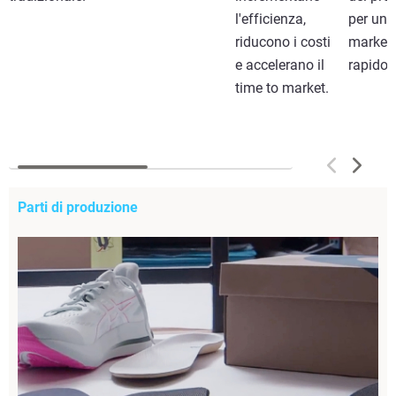
l'efficienza,
per un 
riducono i costi
market 
e accelerano il
rapido.
time to market.
Parti di produzione