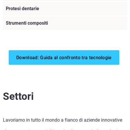
Protesi dentarie
Strumenti compositi
Download: Guida al confronto tra tecnologie
Scopri di più
Settori
Scopri di più
Scopri di più
Scopri di più
Lavoriamo in tutto il mondo a fianco di aziende innovative