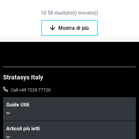
10
58
risultato(i) trovato(i)
Mostra di più
Stratasys Italy
Call +49 7229 77720
Guide Utili
Articoli più letti