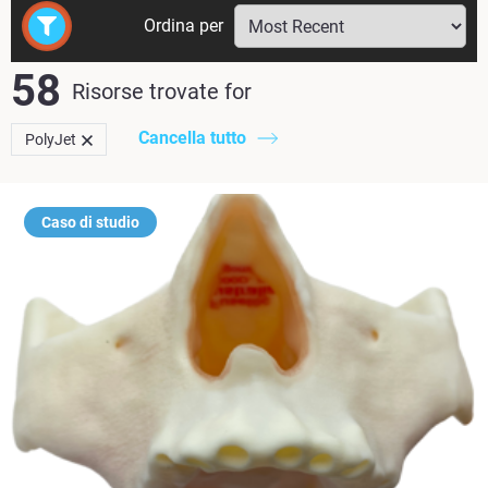
Ordina per
58
Risorse trovate
for
Cancella tutto
PolyJet
Caso di studio