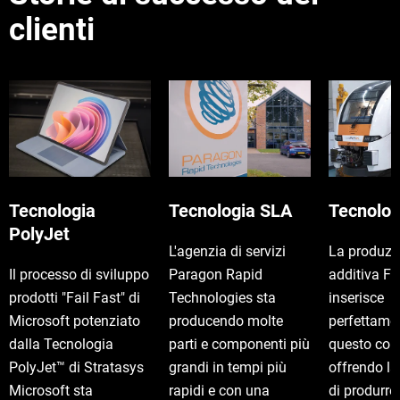
clienti
Tecnologia
Tecnologia SLA
Tecnolo
PolyJet
L'agenzia di servizi
La produzi
Il processo di sviluppo
Paragon Rapid
additiva F
prodotti "Fail Fast" di
Technologies sta
inserisce
Microsoft potenziato
producendo molte
perfettame
dalla Tecnologia
parti e componenti più
questo con
PolyJet™ di Stratasys
grandi in tempi più
offrendo la
Microsoft sta
rapidi e con una
di produrr