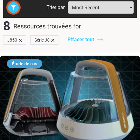
Trier par
8
Ressources trouvées
for
Effacer tout
J850
Série J8
Étude de cas