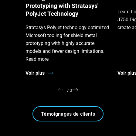
Prototyping with Stratasys'
Learn ho
PolyJet Technology
J750 Dig
Stratasys Polyjet technology optimized
create a
Microsoft tooling for shield metal
prototyping with highly accurate
models and fewer design limitations.
Read more
Voir plus
Voir plu
1
/
3
Témoignages de clients