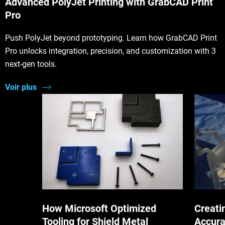
Advanced PolyJet Printing with GrabCAD Print
Pro
Push PolyJet beyond prototyping. Learn how GrabCAD Print
Pro unlocks integration, precision, and customization with 3
next-gen tools.
Voir plus
How Microsoft Optimized
Creati
Tooling for Shield Metal
Accura