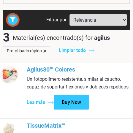
Filtrar por
3
Material(es) encontrado(s)
for
agilus
Limpiar todo
Prototipado rápido
Agilus30™ Colores
Un fotopolímero resistente, similar al caucho,
capaz de soportar flexiones y dobleces repetidos.
Lea más
Buy Now
TissueMatrix™