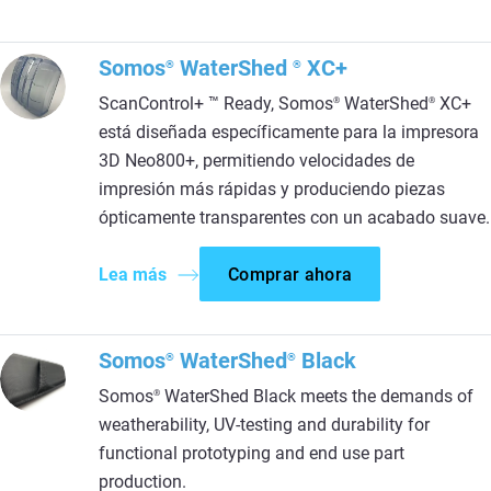
Somos
WaterShed
XC+
®
®
ScanControl+ ™ Ready, Somos
WaterShed
XC+
®
®
está diseñada específicamente para la impresora
3D Neo800+, permitiendo velocidades de
impresión más rápidas y produciendo piezas
ópticamente transparentes con un acabado suave.
Lea más
Comprar ahora
Somos
WaterShed
Black
®
®
Somos
WaterShed Black meets the demands of
®
weatherability, UV-testing and durability for
functional prototyping and end use part
production.