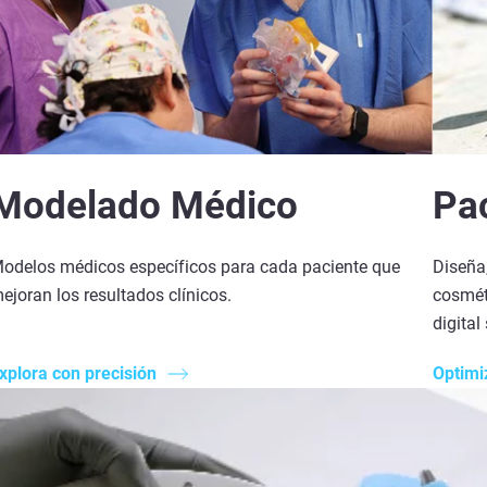
Modelado Médico
Pa
odelos médicos específicos para cada paciente que
Diseña,
ejoran los resultados clínicos.
cosméti
digital 
xplora con precisión
Optimi