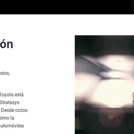
ión
stos,
Toyota está
 Stratasys
. Desde ciclos
cómo la
 automóviles