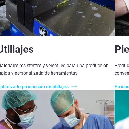
Utillajes
Pi
ateriales resistentes y versátiles para una producción
Produc
ápida y personalizada de herramientas.
conven
ptimiza tu producción de utillajes
Produc