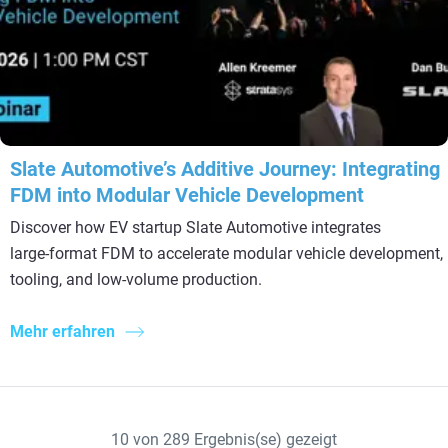
Slate Automotive’s Additive Journey: Integrating
FDM into Modular Vehicle Development
Discover how EV startup Slate Automotive integrates
large‑format FDM to accelerate modular vehicle development,
tooling, and low‑volume production.
Mehr erfahren
10
von
289
Ergebnis(se) gezeigt