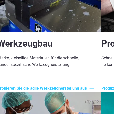
Werkzeugbau
Pro
tarke, vielseitige Materialien für die schnelle,
Schnel
undenspezifische Werkzeugherstellung.
herköm
robieren Sie die agile Werkzeugherstellung aus
Produz