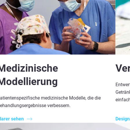
Medizinische
Ve
Modellierung
Entwerf
Geträn
atientenspezifische medizinische Modelle, die die
einfac
ehandlungsergebnisse verbessern.
larer sehen
Design