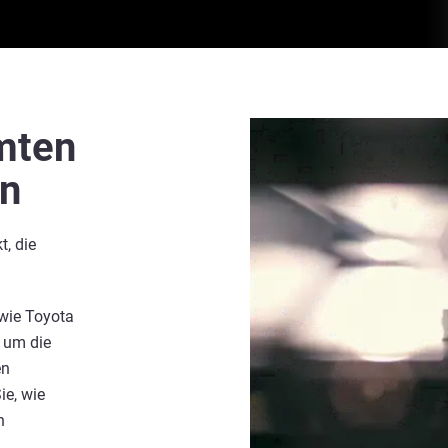
amten
en
t, die
 wie Toyota
, um die
en
e, wie
n